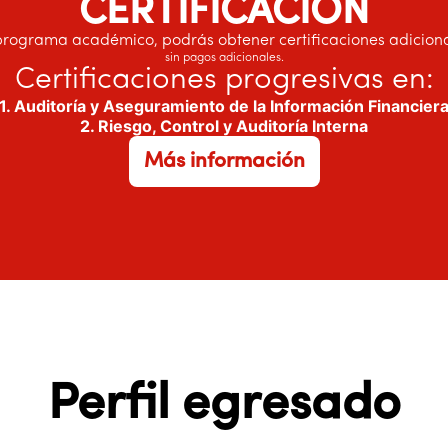
CERTIFICACIÓN
rograma académico, podrás obtener certificaciones adicionale
sin pagos adicionales.
Certificaciones progresivas en:
1. Auditoría y Aseguramiento de la Información Financier
2. Riesgo, Control y Auditoría Interna
sobre el Pregrado en Cien
Más información
Perfil egresado