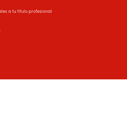
s a tu título profesional
a
cia de Datos