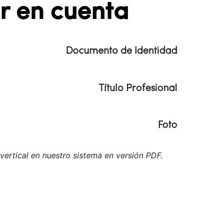
er en cuenta
Documento de Identidad
mpliada al 150 %
Título Profesional
e grado
Foto
amaño de 3x4 cm en formato JPG.
rtical en nuestro sistema en versión PDF.