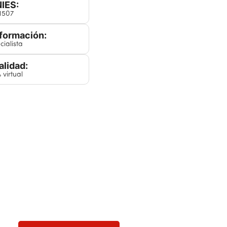
IES:
11507
 formación:
cialista
lidad:
 virtual