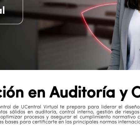
ión en Auditoría y 
ntrol de UCentral Virtual te prepara para liderar el diseñ
os sólidos en auditoría, control interno, gestión de riesg
 optimizar procesos y asegurar el cumplimiento normativo 
s bases para certificarte en las principales normas internacio