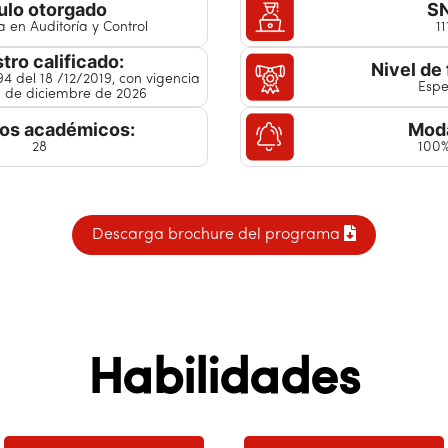
ulo otorgado
SN
a en Auditoría y Control
1
tro calificado:
Nivel de
94 del 18 /12/2019, con vigencia
Espe
6 de diciembre de 2026
tos académicos:
Moda
28
100%
Descarga brochure del programa
Habilidades