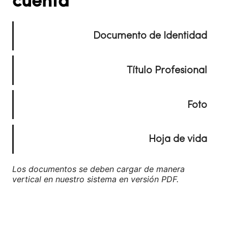
cuenta
Documento de Identidad
Fotocopia del documento de identidad
ampliada al 150%
Título Profesional
Fotocopia del título profesional o acta de
grado
Foto
Foto tipo documento en fondo blanco, tamaño
de 3x4 cm en formato JPG.
Hoja de vida
Hoja de vida actualizada en formato PDF
Los documentos se deben cargar de manera
vertical en nuestro sistema en versión PDF.